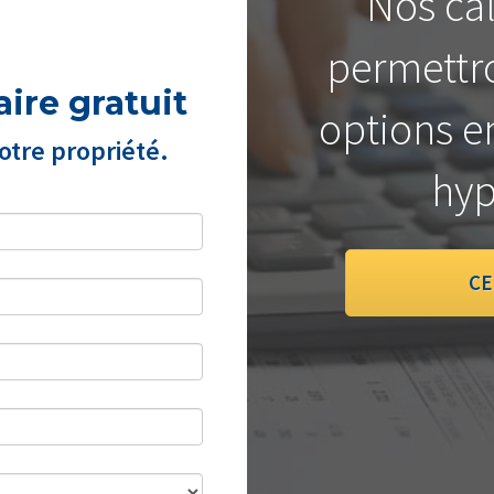
Nos cal
permettro
ire gratuit
options e
tre propriété.
hyp
CE