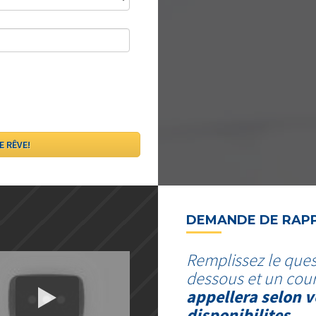
DEMANDE DE RAP
Remplissez le ques
dessous et un cour
appellera selon v
disponibilites.