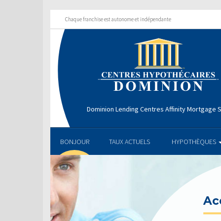
Chaque franchise est autonome et indépendante
Dominion Lending Centres Affinity Mortgage S
BONJOUR
TAUX ACTUELS
HYPOTHÈQUES