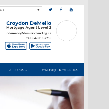
ais
Croydon DeMello
Mortgage Agent Level 2
cdemello@dominionlending.ca
Tel:
647-818-7253
À PROPOS
COMMUNIQUER AVEC NOUS
TUELS