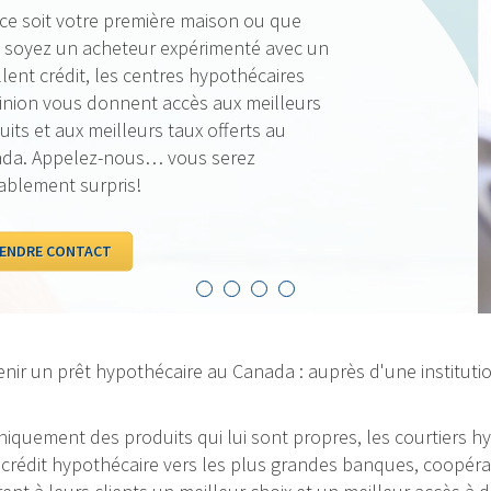
Nos taux sont to
sommes fiers de p
qui vous est le p
d’œil à nos taux
VOIR LES TAUX
nir un prêt hypothécaire au Canada : auprès d'une institutio
 uniquement des produits qui lui sont propres, les courtiers
rédit hypothécaire vers les plus grandes banques, coopérativ