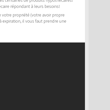
 des centaines de produits hypothécaires!
hécaire répondant à leurs besoins!
votre propriété (votre avoir propre
 expiration, il vous faut prendre une