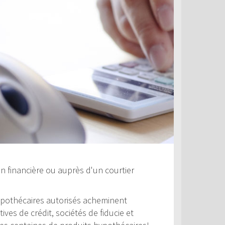
ujours compétitifs et nous
ouvoir vous offrir le taux
lus profitable. Jetez un coup
 comparés à la concurrence.
n financière ou auprès d'un courtier
 hypothécaires autorisés acheminent
es de crédit, sociétés de fiducie et