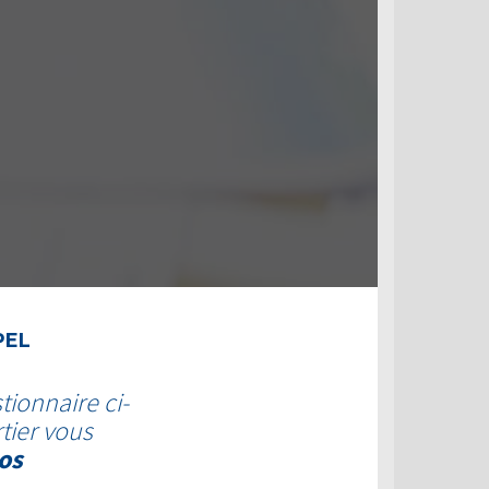
PEL
tionnaire ci-
tier vous
os